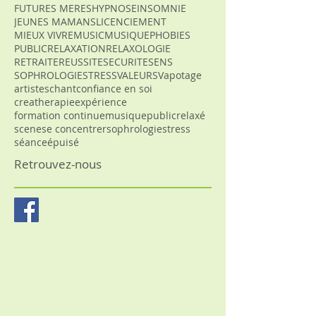
FUTURES MERES
HYPNOSE
INSOMNIE
JEUNES MAMANS
LICENCIEMENT
MIEUX VIVRE
MUSIC
MUSIQUE
PHOBIES
PUBLIC
RELAXATION
RELAXOLOGIE
RETRAITE
REUSSITE
SECURITE
SENS
SOPHROLOGIE
STRESS
VALEURS
Vapotage
artistes
chant
confiance en soi
creatherapie
expérience
formation continue
musique
public
relaxé
scene
se concentrer
sophrologie
stress
séance
épuisé
Retrouvez-nous