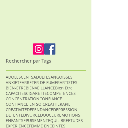
Rechercher par Tags
ADOLESCENTS
ADULTES
ANGOISSES
ANXIETE
ARRETER DE FUMER
ARTISTES
BIEN-ETRE
BIENVEILLANCE
Bien Etre
CAPACITES
CIGARETTE
COMPETENCES
CONCENTRATION
CONFIANCE
CONFIANCE EN SOI
CREATHERAPIE
CREATIVITE
DEPENDANCE
DEPRESSION
DETENTE
DIVORCE
DOUCEUR
EMOTIONS
ENFANTS
EPUISEMENT
EQUILIBRE
ETUDES
EXPERIENCE
FEMME ENCEINTES