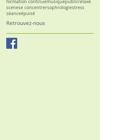
formation continue
musique
public
relaxé
scene
se concentrer
sophrologie
stress
séance
épuisé
Retrouvez-nous