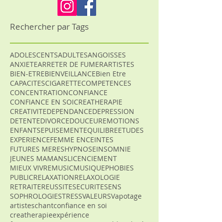
Rechercher par Tags
ADOLESCENTS
ADULTES
ANGOISSES
ANXIETE
ARRETER DE FUMER
ARTISTES
BIEN-ETRE
BIENVEILLANCE
Bien Etre
CAPACITES
CIGARETTE
COMPETENCES
CONCENTRATION
CONFIANCE
CONFIANCE EN SOI
CREATHERAPIE
CREATIVITE
DEPENDANCE
DEPRESSION
DETENTE
DIVORCE
DOUCEUR
EMOTIONS
ENFANTS
EPUISEMENT
EQUILIBRE
ETUDES
EXPERIENCE
FEMME ENCEINTES
FUTURES MERES
HYPNOSE
INSOMNIE
JEUNES MAMANS
LICENCIEMENT
MIEUX VIVRE
MUSIC
MUSIQUE
PHOBIES
PUBLIC
RELAXATION
RELAXOLOGIE
RETRAITE
REUSSITE
SECURITE
SENS
SOPHROLOGIE
STRESS
VALEURS
Vapotage
artistes
chant
confiance en soi
creatherapie
expérience