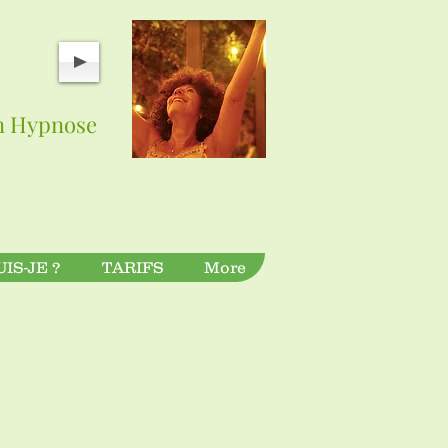
en Hypnose
UIS-JE ?
TARIFS
More