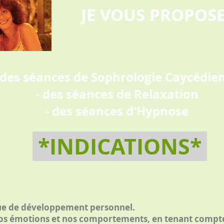
JE VOUS PROPOS
 des séances de Sophrologie Caycédie
- des séances de Relaxation
- des séances d'Hypnose
*INDICATIONS*
que de développement personnel.
 nos émotions et nos comportements, en tenant compte 