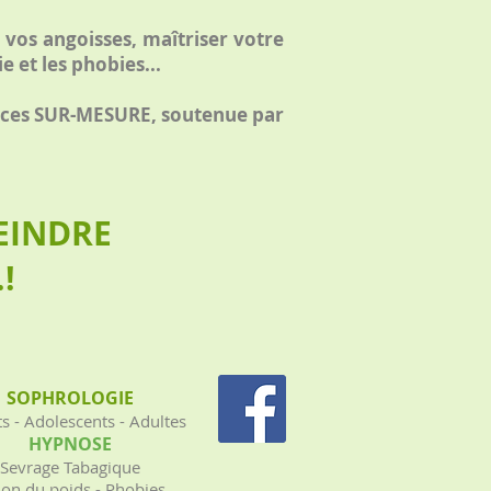
vos angoisses, maîtriser votre
 et les phobies...
éances SUR-MESURE, soutenue par
EINDRE
!
SOPHROLOGIE
s - Adolescents - Adultes
HYPNOSE
Sevrage Tabagique
on du poids - Phobies...