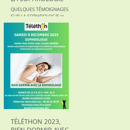
QUELQUES TÉMOIGNAGES
SUR LA SOPHROLOGIE Je
pensais qu'à la quarantaine
avec l'expérience dans mon
activité, on me casserait
moins les...
TÉLÉTHON 2023,
BIEN DORMIR AVEC