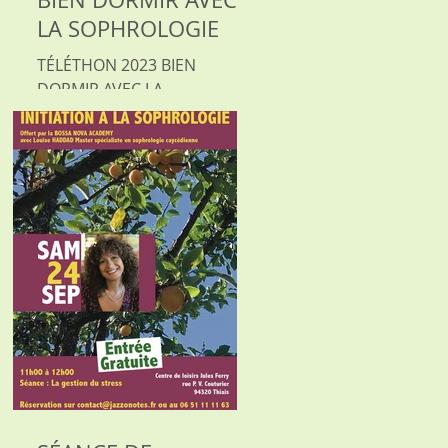
LA SOPHROLOGIE
TÉLÉTHON 2023 BIEN
DORMIR AVEC LA
SOPHROLOGIE Venez vous
initier avec Louise HADDAD
LE SAMEDI 9 DECEMBRE 2023
Master spécialiste en...