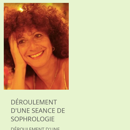
AVEC LOUISE HADDAD
SOPHROLOGIE ​ Je vous initie
à la sophrologie caycédienne
: un ensemble de...
DÉROULEMENT
D'UNE SEANCE DE
SOPHROLOGIE
DÉROULEMENT D'UNE