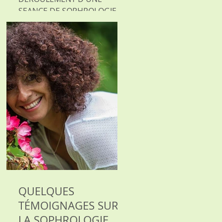
SEANCE DE SOPHROLOGIE
AVEC LOUISE HADDAD Une
séance de sophrologie se
déroule en trois temps. Elle
débute par un court...
QUELQUES
TÉMOIGNAGES SUR
LA SOPHROLOGIE