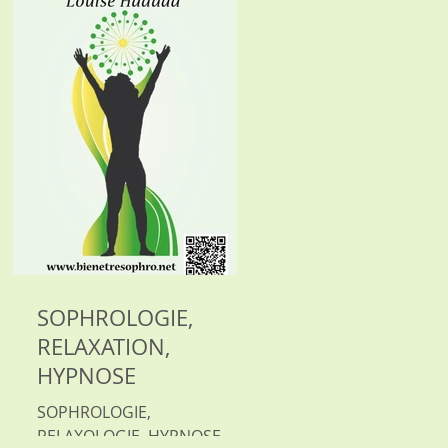
POUR APPRENDRE À GÉRER
VOTRE STRESS. ET JE
DÈDICACERAI MON LIVRE
"ENTREZ EN CRÈATHÈRAPIE
LOUISE HADDAD
SOPHROLOGUE,
RELAXOLOGUE ET
PRATICIENNE EN NHYPNOSE
SOPHROLOGIE,
RELAXATION,
HYPNOSE
SOPHROLOGIE,
RELAXOLOGIE, HYPNOSE,