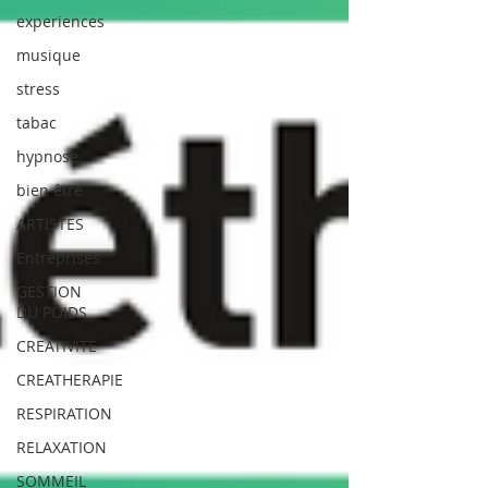
experiences
musique
stress
tabac
hypnose
bien être
ARTISTES
Entreprises
GESTION
DU POIDS
CREATIVITE
CREATHERAPIE
RESPIRATION
RELAXATION
SOMMEIL