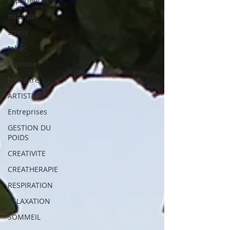
experiences
musique
stress
tabac
hypnose
bien être
ARTISTES
Entreprises
GESTION DU
POIDS
CREATIVITE
CREATHERAPIE
RESPIRATION
RELAXATION
SOMMEIL