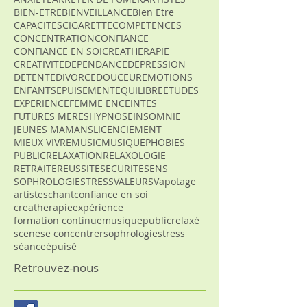
BIEN-ETRE
BIENVEILLANCE
Bien Etre
CAPACITES
CIGARETTE
COMPETENCES
CONCENTRATION
CONFIANCE
CONFIANCE EN SOI
CREATHERAPIE
CREATIVITE
DEPENDANCE
DEPRESSION
DETENTE
DIVORCE
DOUCEUR
EMOTIONS
ENFANTS
EPUISEMENT
EQUILIBRE
ETUDES
EXPERIENCE
FEMME ENCEINTES
FUTURES MERES
HYPNOSE
INSOMNIE
JEUNES MAMANS
LICENCIEMENT
MIEUX VIVRE
MUSIC
MUSIQUE
PHOBIES
PUBLIC
RELAXATION
RELAXOLOGIE
RETRAITE
REUSSITE
SECURITE
SENS
SOPHROLOGIE
STRESS
VALEURS
Vapotage
artistes
chant
confiance en soi
creatherapie
expérience
formation continue
musique
public
relaxé
scene
se concentrer
sophrologie
stress
séance
épuisé
Retrouvez-nous