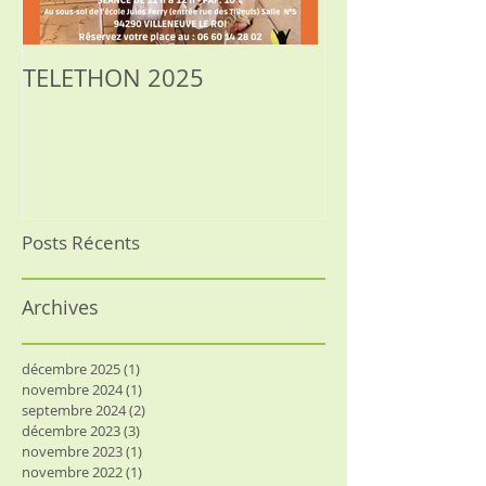
TELETHON 2025
SOPHROLOGIE
RELAXATION, 
Posts Récents
Archives
décembre 2025
(1)
1 post
novembre 2024
(1)
1 post
septembre 2024
(2)
2 posts
décembre 2023
(3)
3 posts
novembre 2023
(1)
1 post
novembre 2022
(1)
1 post