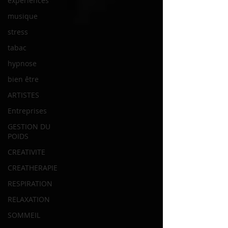
experiences
musique
stress
tabac
hypnose
bien être
ARTISTES
Entreprises
GESTION DU
POIDS
CREATIVITE
CREATHERAPIE
RESPIRATION
RELAXATION
SOMMEIL