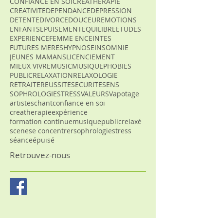
CONFIANCE EN SOI
CREATHERAPIE
CREATIVITE
DEPENDANCE
DEPRESSION
DETENTE
DIVORCE
DOUCEUR
EMOTIONS
ENFANTS
EPUISEMENT
EQUILIBRE
ETUDES
EXPERIENCE
FEMME ENCEINTES
FUTURES MERES
HYPNOSE
INSOMNIE
JEUNES MAMANS
LICENCIEMENT
MIEUX VIVRE
MUSIC
MUSIQUE
PHOBIES
PUBLIC
RELAXATION
RELAXOLOGIE
RETRAITE
REUSSITE
SECURITE
SENS
SOPHROLOGIE
STRESS
VALEURS
Vapotage
artistes
chant
confiance en soi
creatherapie
expérience
formation continue
musique
public
relaxé
scene
se concentrer
sophrologie
stress
séance
épuisé
Retrouvez-nous