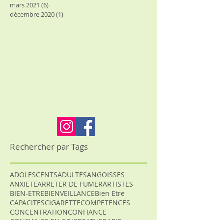
mars 2021
(6)
6 posts
décembre 2020
(1)
1 post
Rechercher par Tags
ADOLESCENTS
ADULTES
ANGOISSES
ANXIETE
ARRETER DE FUMER
ARTISTES
BIEN-ETRE
BIENVEILLANCE
Bien Etre
CAPACITES
CIGARETTE
COMPETENCES
CONCENTRATION
CONFIANCE