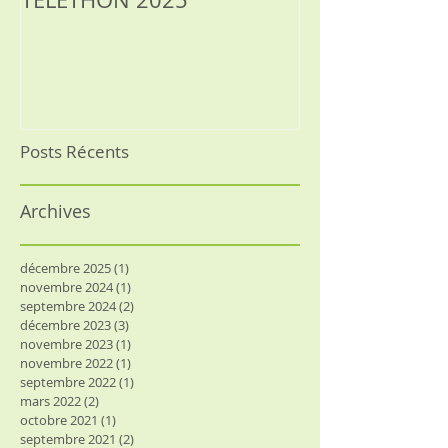
RELAXATION, 
Posts Récents
Archives
décembre 2025
(1)
1 post
novembre 2024
(1)
1 post
septembre 2024
(2)
2 posts
décembre 2023
(3)
3 posts
novembre 2023
(1)
1 post
novembre 2022
(1)
1 post
septembre 2022
(1)
1 post
mars 2022
(2)
2 posts
octobre 2021
(1)
1 post
septembre 2021
(2)
2 posts