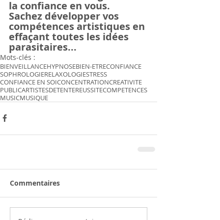
la confiance en vous.
Sachez développer vos 
compétences artistiques en 
effaçant toutes les idées 
parasitaires...
Mots-clés :
BIENVEILLANCE
HYPNOSE
BIEN-ETRE
CONFIANCE
SOPHROLOGIE
RELAXOLOGIE
STRESS
CONFIANCE EN SOI
CONCENTRATION
CREATIVITE
PUBLIC
ARTISTES
DETENTE
REUSSITE
COMPETENCES
MUSIC
MUSIQUE
Commentaires