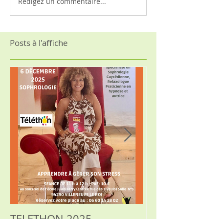
Rédigez un commentaire...
Posts à l'affiche
TELETHON 2025
SOPHROLOGIE